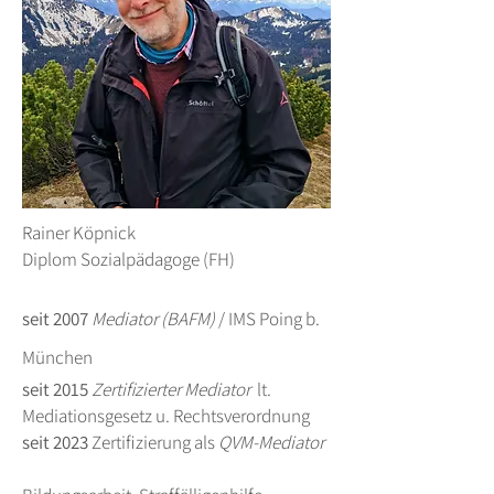
Rainer Köpnick
Diplom Sozialpädagoge (FH)
seit 2007
Medi
ator (BAFM)
/ IMS Poing b.
München
seit 2015
Zertifizierter Mediator
lt.
Mediationsgesetz u. Rechtsverordnung
seit 2023
Zertifizierung als
QVM-Mediator