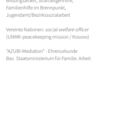
Bildungsarbeit, Straffälligenhilfe,
Familienhilfe im Brennpunkt,
Jugendamt/Bezirkssozialarbeit
Vereinte Nationen:
social-welfare-officer
(UNMK-peacekeeping mission / Kosovo)
"AZUBI-Mediation"
- Ehrenurkunde
Bay.
Staatsministerium für Familie, Arbeit
und Soziales
.
bis dato
Aufsicht von Jugendhilfe- und
Behinderteneinrichtungen / Regierung v.
Oberbayern
regelmäßige Fortbildungen, fortlaufende
Supervisionen, begleitende kollegiale
Fallberatungen